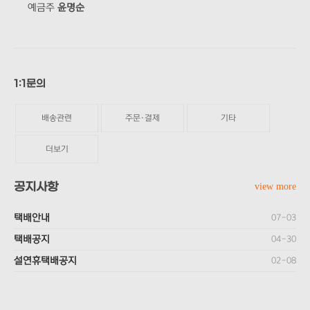
예금주
윤명순
1:1문의
배송관련
주문·결제
기타
더보기
공지사항
view more
택배안내
07-03
택배공지
04-30
설연휴택배공지
02-08