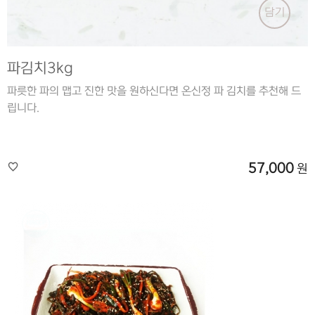
담기
파김치3kg
파릇한 파의 맵고 진한 맛을 원하신다면 온신정 파 김치를 추천해 드
립니다.
57,000
원