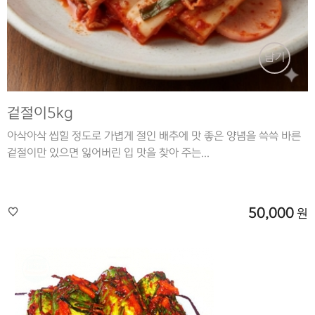
담기
겉절이5kg
아삭아삭 씹힐 정도로 가볍게 절인 배추에 맛 좋은 양념을 쓱쓱 바른
겉절이만 있으면 잃어버린 입 맛을 찾아 주는...
50,000
원