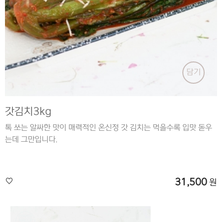
담기
갓김치3kg
톡 쏘는 알싸한 맛이 매력적인 온신정 갓 김치는 먹을수록 입맛 돋우
는데 그만입니다.
31,500
원