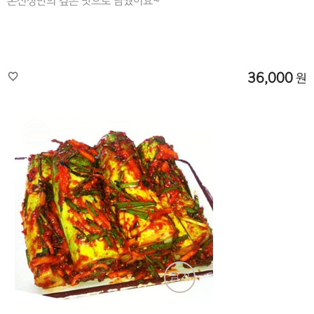
온신정만의 깊은 맛으로 담궜어요~^^
36,000
원
담기