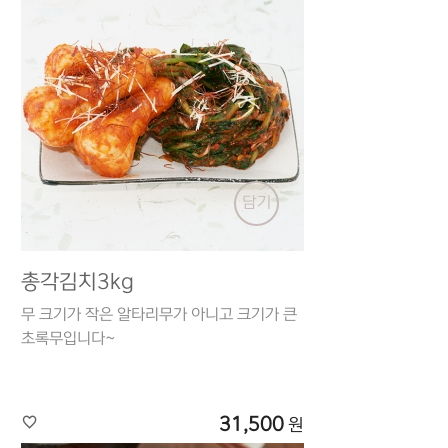
담기
총각김치3kg
무 크기가 작은 알타리무가 아니고 크기가 큰
초록무입니다~
31,500
원