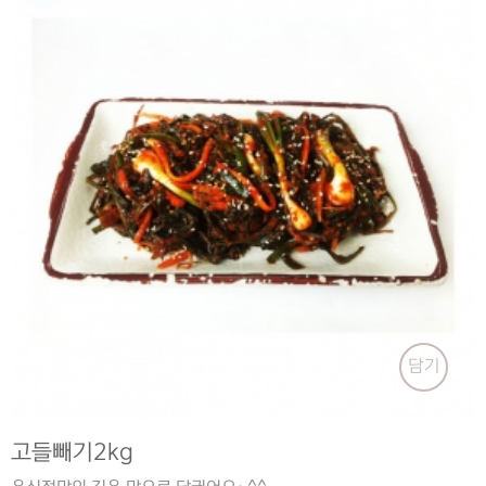
담기
고들빼기2kg