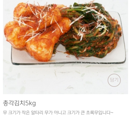
담기
총각김치5kg
무 크기가 작은 알타리 무가 아니고 크기가 큰 초록무입니다~