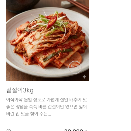
담기
겉절이3kg
아삭아삭 씹힐 정도로 가볍게 절인 배추에 맛
좋은 양념을 쓱쓱 바른 겉절이만 있으면 잃어
버린 입 맛을 찾아 주는...