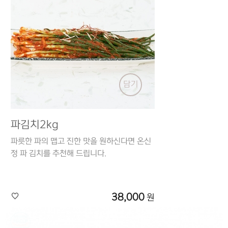
담기
파김치2kg
파릇한 파의 맵고 진한 맛을 원하신다면 온신
정 파 김치를 추천해 드립니다.
38,000
원