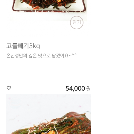
담기
고들빼기3kg
온신정만의 깊은 맛으로 담궜어요~^^
54,000
원