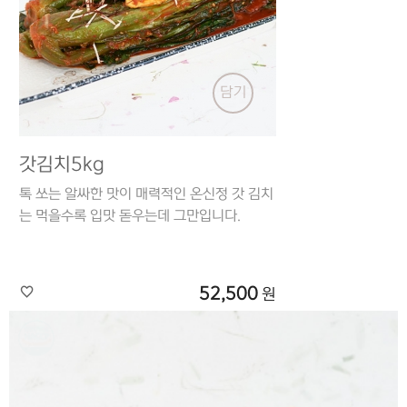
담기
갓김치5kg
톡 쏘는 알싸한 맛이 매력적인 온신정 갓 김치
는 먹을수록 입맛 돋우는데 그만입니다.
52,500
원