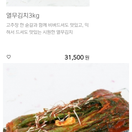
열무김치3kg
고추장 한 숟갈과 함께 비벼드셔도 맛있고, 익
혀서 드셔도 맛있는 시원한 열무김치
31,500
원