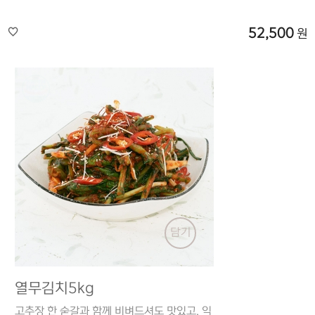
52,500
원
담기
열무김치5kg
고추장 한 숟갈과 함께 비벼드셔도 맛있고, 익