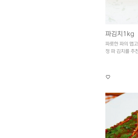
파김치1kg
파릇한 파의 맵고
정 파 김치를 추