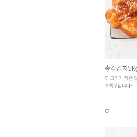
총각김치5k
무 크기가 작은 
초록무입니다~