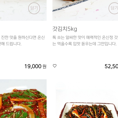
담기
담
갓김치5kg
 진한 맛을 원하신다면 온신
톡 쏘는 알싸한 맛이 매력적인 온신정 갓
천해 드립니다.
는 먹을수록 입맛 돋우는데 그만입니다.
19,000
52,5
원