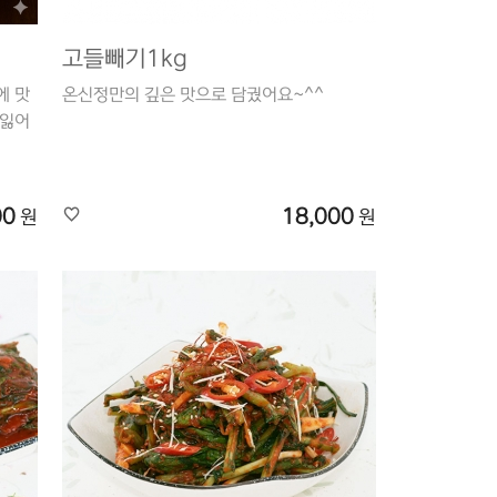
고들빼기1kg
에 맛
온신정만의 깊은 맛으로 담궜어요~^^
 잃어
00
18,000
원
원