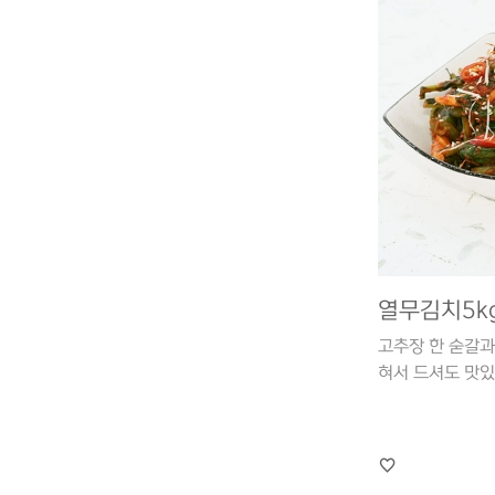
열무김치5k
고추장 한 숟갈과
혀서 드셔도 맛