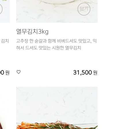
기
담기
열무김치3kg
 김치
고추장 한 숟갈과 함께 비벼드셔도 맛있고, 익
혀서 드셔도 맛있는 시원한 열무김치
00
31,500
원
원