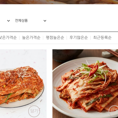
전체상품
낮은가격순
높은가격순
평점높은순
후기많은순
최근등록순
담기
담