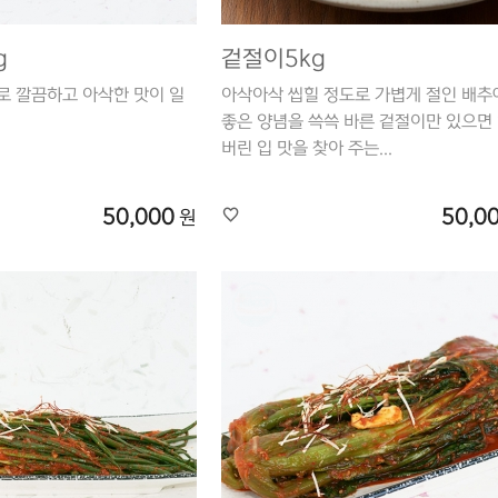
g
겉절이5kg
로 깔끔하고 아삭한 맛이 일
아삭아삭 씹힐 정도로 가볍게 절인 배추
좋은 양념을 쓱쓱 바른 겉절이만 있으면
버린 입 맛을 찾아 주는...
50,000
50,0
원