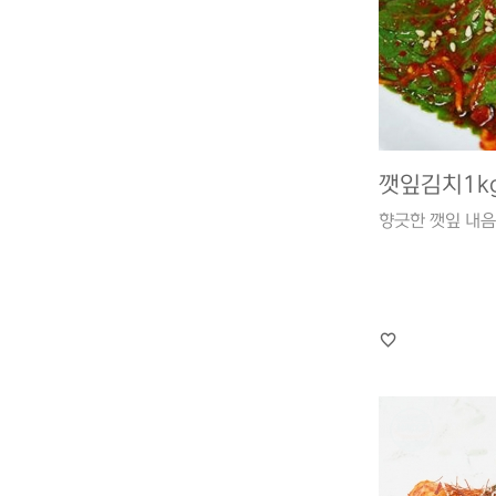
깻잎김치1k
향긋한 깻잎 내음