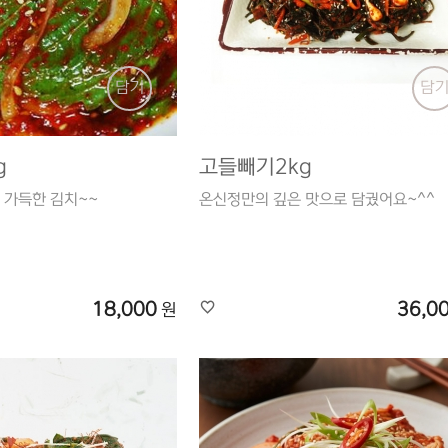
담기
담
g
고들빼기2kg
 가득한 김치~~
온신정만의 깊은 맛으로 담궜어요~^^
18,000
36,0
원