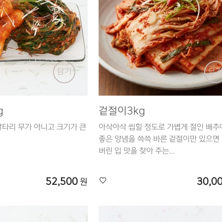
담기
담
g
겉절이3kg
알타리 무가 아니고 크기가 큰
아삭아삭 씹힐 정도로 가볍게 절인 배추
좋은 양념을 쓱쓱 바른 겉절이만 있으면
버린 입 맛을 찾아 주는...
52,500
30,0
원