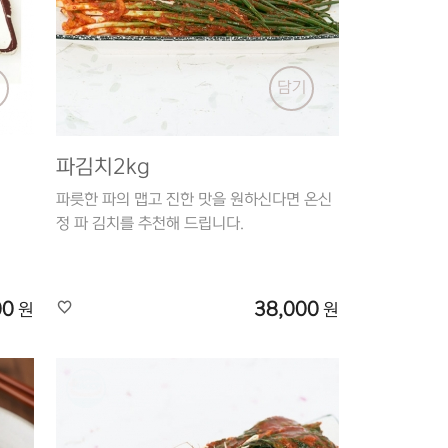
기
담기
파김치2kg
파릇한 파의 맵고 진한 맛을 원하신다면 온신
정 파 김치를 추천해 드립니다.
00
38,000
원
원