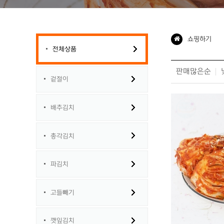
쇼핑하기
전체상품
판매많은순
겉절이
배추김치
총각김치
파김치
고들빼기
깻잎김치