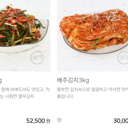
담기
담
g
배추김치3kg
 함께 비벼드셔도 맛있고, 익
풍부한 김치속으로 깔끔하고 아삭한 맛이
있는 시원한 열무김치
품입니다.
52,500
30,0
원