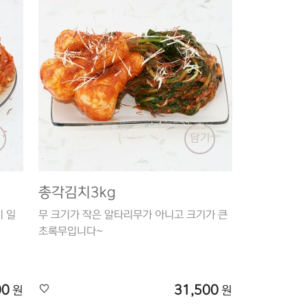
기
담기
총각김치3kg
 일
무 크기가 작은 알타리무가 아니고 크기가 큰
초록무입니다~
00
31,500
원
원