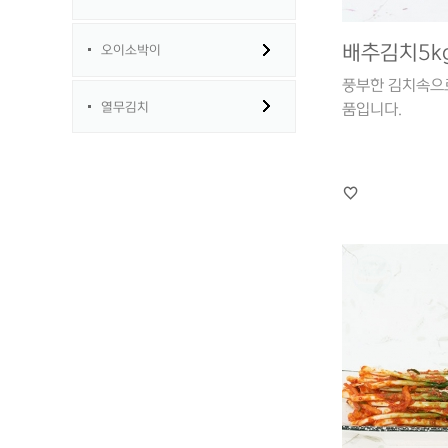
배추김치5k
오이소박이
풍부한 김치속으
열무김치
품입니다.