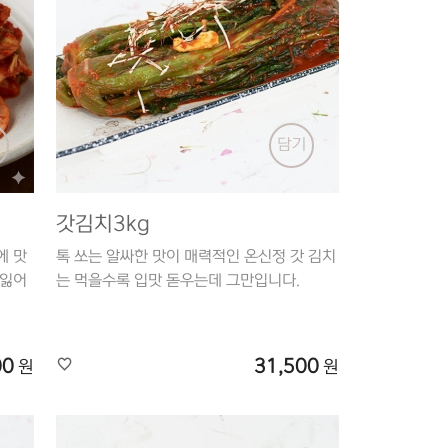
기
담기
갓김치3kg
에 맛
톡 쏘는 알싸한 맛이 매력적인 온신정 갓 김치
 잃어
는 먹을수록 입맛 돋우는데 그만입니다.
00
31,500
원
원