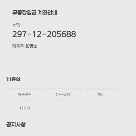
무통장입금 계좌안내
농협
297-12-205688
예금주
윤명순
1:1문의
배송관련
주문·결제
기타
더보기
공지사항