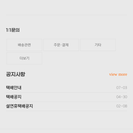
1:1문의
배송관련
주문·결제
기타
더보기
공지사항
view more
택배안내
07-03
택배공지
04-30
설연휴택배공지
02-08