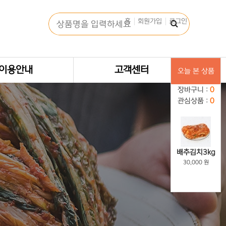
홈
회원가입
로그인
이용안내
고객센터
오늘 본 상품
장바구니 :
0
관심상품 :
0
배추김치3kg
30,000 원