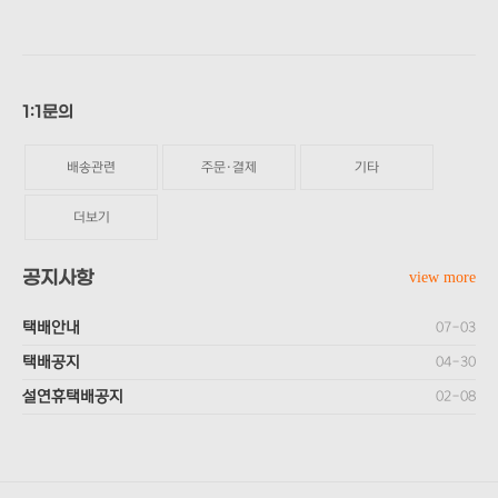
1:1문의
배송관련
주문·결제
기타
더보기
공지사항
view more
택배안내
07-03
택배공지
04-30
설연휴택배공지
02-08