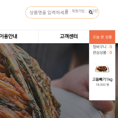
홈
회원가입
로그인
이용안내
고객센터
오늘 본 상품
장바구니 :
0
관심상품 :
0
고들빼기1kg
18,000 원