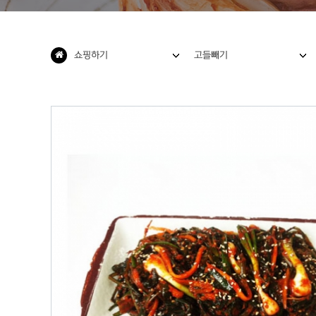
쇼핑하기
고들빼기