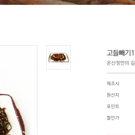
고들빼기1
온신정만의 깊
제조사
원산지
포인트
할인가